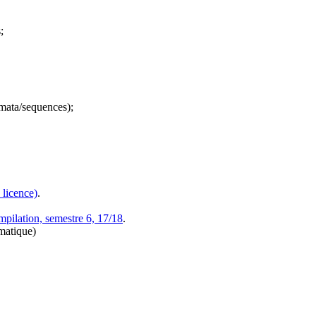
;
omata/sequences);
 licence)
.
ilation, semestre 6, 17/18
.
matique)