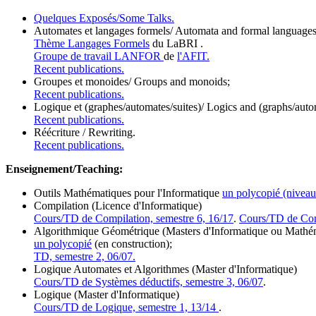
Quelques Exposés/Some Talks.
Automates et langages formels/ Automata and formal languages
Thème Langages Formels
du LaBRI .
Groupe de travail LANFOR
de
l'AFIT.
Recent publications.
Groupes et monoides/ Groups and monoids;
Recent publications.
Logique et (graphes/automates/suites)/ Logics and (graphs/aut
Recent publications.
Réécriture / Rewriting.
Recent publications.
Enseignement/Teaching:
Outils Mathématiques pour l'Informatique
un polycopié (niveau
Compilation (Licence d'Informatique)
Cours/TD de Compilation, semestre 6, 16/17
.
Cours/TD de Comp
Algorithmique Géométrique (Masters d'Informatique ou Mathé
un polycopié
(en construction);
TD, semestre 2, 06/07.
Logique Automates et Algorithmes (Master d'Informatique)
Cours/TD de Systèmes déductifs, semestre 3, 06/07
.
Logique (Master d'Informatique)
Cours/TD de Logique, semestre 1, 13/14
.