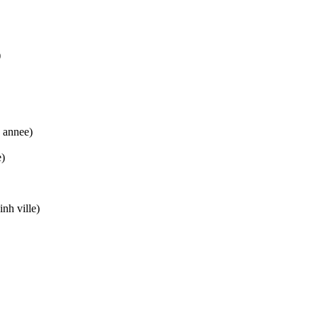
)
e annee)
e)
nh ville)