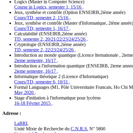
Logics (Master in Computer Science)
Course in Logics, semester 1, 15/16
.
Jeux, synthèse et contrôle (Option ENSEIRB,2ième année)
Cours/TD, semestre 2, 15/16
.
Jeux, synthèse et contrôle (Master d'Informatique, 2ième année
Cours/TD, semestre 1, 16/17
.
Calculabilité (ENSEIRB,2ième année)
TD, semestre 2, 20/21/22/23/24/25/26
.
Cryptologie (ENSEIRB,2ième année)
TD, semestre 2, 22/23/24/25/26
.
Introduction au monde quantique (Licence Iternationale , 2iem
2ieme semestre, 16/17
.
Introduction a l'information quantique (ENSEIRB, 2ieme anne
2ieme semestre, 16/17
.
Informatique théorique 2 (Licence d'Informatique)
Cours/TD, semestre 6, 10/11
.
Formal Languages (M1, Pòle Universitaire Francais, Ho Chi Mi
May 2020
.
Stage d'initiation à l'informatique pour lycéens
16-18 Février 2015
.
Adresse :
LaBRI
,
Unité Mixte de Recherche du
C.N.R.S.
N° 5800