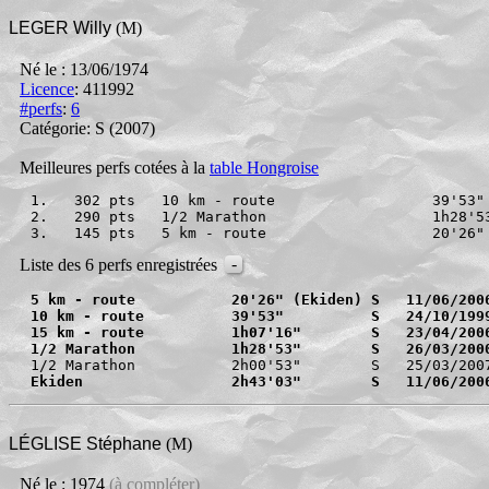
LEGER Willy
(M)
Né le : 13/06/1974
Licence
: 411992
#perfs
:
6
Catégorie: S
(2007)
Meilleures perfs cotées à la
table Hongroise
1.   302 pts   10 km - route                  39'53"
2.   290 pts   1/2 Marathon                   1h28'5
3.   145 pts   5 km - route                   20'26"
-
Liste des 6 perfs enregistrées
5 km - route           20'26" (Ekiden) S   11/06/200
10 km - route          39'53"          S   24/10/199
15 km - route          1h07'16"        S   23/04/200
1/2 Marathon           1h28'53"        S   26/03/200
Ekiden                 2h43'03"        S   11/06/200
LÉGLISE Stéphane
(M)
Né le : 1974
(à compléter)