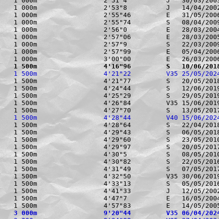
1 000m                 2'51"4          J   30/03/2003
1 000m                 2'53"8          J   14/04/2002
1 000m                 2'55"46         E   31/05/2006
1 000m                 2'55"74         S   08/04/2009
1 000m                 2'56"0          E   28/03/2004
1 000m                 2'57"06         E   28/03/2005
1 000m                 2'57"9          S   22/03/2009
1 000m                 2'57"99         E   05/04/2006
1 500m                 4'16"96         S   10/06/201
1 500m                 4'21"22         V35 25/05/202
1 500m                 4'21"77         S   20/05/2018
1 500m                 4'24"44         S   12/06/2019
1 500m                 4'25"29         S   29/05/2019
1 500m                 4'26"84         V35 15/06/2019
1 500m                 4'28"44         V40 15/06/202
1 500m                 4'28"64         S   22/04/2018
1 500m                 4'29"43         S   06/05/2018
1 500m                 4'29"60         S   23/05/2010
1 500m                 4'29"97         S   20/05/2017
1 500m                 4'30"5          S   08/05/2010
1 500m                 4'30"82         S   22/05/2016
1 500m                 4'31"49         S   07/05/2017
1 500m                 4'32"50         V35 30/06/2019
1 500m                 4'33"13         S   05/05/2016
1 500m                 4'41"33         J   12/05/2002
1 500m                 4'47"7          E   16/05/2004
3 000m                 9'20"44         V35 06/04/202