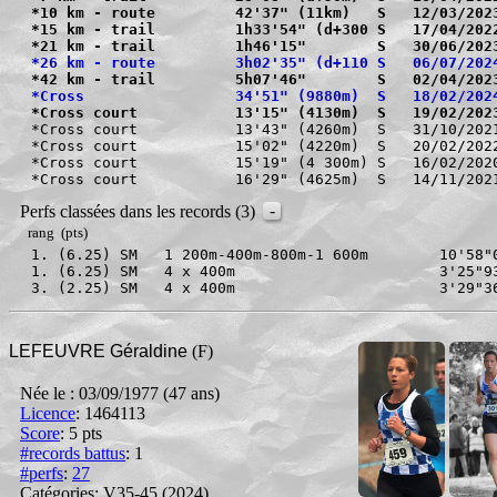
*10 km - route         42'37" (11km)   S   12/03/202
*15 km - trail         1h33'54" (d+300 S   17/04/202
*21 km - trail         1h46'15"        S   30/06/202
*26 km - route         3h02'35" (d+110 S   06/07/202
*42 km - trail         5h07'46"        S   02/04/202
*Cross                 34'51" (9880m)  S   18/02/202
*Cross court           13'15" (4130m)  S   19/02/202
*Cross court           13'43" (4260m)  S   31/10/2021
*Cross court           15'02" (4220m)  S   20/02/2022
*Cross court           15'19" (4 300m) S   16/02/2020
-
Perfs classées dans les records (3)
rang (pts)
1. (6.25) SM   1 200m-400m-800m-1 600m        10'58"
1. (6.25) SM   4 x 400m                       3'25"9
3. (2.25) SM   4 x 400m                       3'29"3
LEFEUVRE Géraldine
(F)
Née le : 03/09/1977 (47 ans)
Licence
: 1464113
Score
:
5 pts
#records battus
: 1
#perfs
:
27
Catégories: V35-45
(2024)