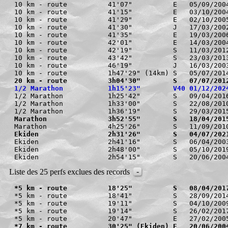
10 km - route          41'07"          E   05/09/2004
10 km - route          41'15"          E   03/10/2004
10 km - route          41'29"          E   02/10/2005
10 km - route          41'30"          J   17/03/2002
10 km - route          41'35"          E   19/03/2006
10 km - route          42'01"          E   14/03/2004
10 km - route          42'19"          S   11/03/2012
10 km - route          43'42"          S   23/03/2013
10 km - route          46'19"          J   16/03/2003
20 km - route          3h04'30"        S   07/07/201
1/2 Marathon           1h15'23"        V40 01/12/202
1/2 Marathon           1h25'42"        S   09/04/2016
1/2 Marathon           1h33'00"        S   22/08/2010
Marathon               3h52'55"        S   18/04/201
Ekiden                 2h31'26"        S   04/07/202
Ekiden                 2h41'16"        S   06/04/2003
Ekiden                 2h48'00"        S   05/10/2019
-
Liste des 25 perfs exclues des records
*5 km - route          18'25"          S   08/04/201
*5 km - route          18'41"          S   28/09/2014
*5 km - route          19'11"          S   04/10/2009
*5 km - route          19'14"          S   26/02/2017
*7 km - route          30'25" (Ekiden) E   20/06/200