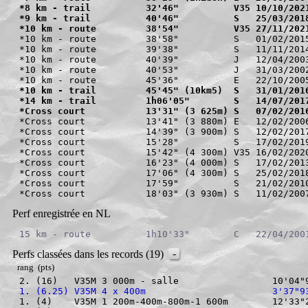
*8 km - trail          32'46"          V35 10/10/202
*9 km - trail          40'46"          S   25/03/201
*10 km - route         38'54"          V35 27/11/202
*10 km - route         38'58"          S   01/02/2015
*10 km - route         39'38"          S   11/11/2014
*10 km - route         40'39"          J   12/04/2003
*10 km - route         40'53"          J   31/03/2002
*10 km - trail         45'45" (10km5)  S   31/01/201
*14 km - trail         1h06'05"        S   14/07/201
*Cross court           13'31" (3 625m) S   07/02/201
*Cross court           13'41" (3 880m) E   12/02/2006
*Cross court           14'39" (3 900m) S   12/02/2017
*Cross court           15'28"          S   17/02/2019
*Cross court           15'42" (4 300m) V35 16/02/2020
*Cross court           16'23" (4 000m) S   17/02/2013
*Cross court           17'06" (4 300m) S   25/02/2018
*Cross court           17'59"          S   21/02/2010
Perf enregistrée en
NL
-
Perfs classées dans les records (19)
rang (pts)
2. (16)   V35M 3 000m - salle                 10'04"
1. (6.25) V35M 4 x 400m                       3'37"9
1. (4)    V35M 1 200m-400m-800m-1 600m        12'33"