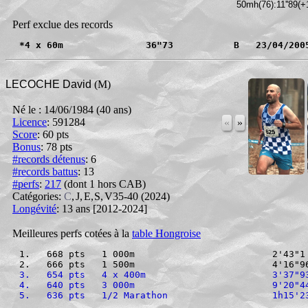
 50mh(76):11''89(
Perf exclue des records
*4 x 60m               36"73           B   23/04/200
LECOCHE David
(M)
Né le : 14/06/1984 (40 ans)
Licence
: 591284
«
»
Score
:
60 pts
Bonus
:
78 pts
#records détenus
:
6
#records battus
: 13
#perfs
:
217
(dont 1 hors CAB)
Catégories:
C
,
J
,
E
,
S
,
V35-40
(2024)
Longévité
: 13 ans [2012-2024]
Meilleures perfs cotées à la
table Hongroise
1.   668 pts   1 000m                         2'43"1
2.   666 pts   1 500m                         4'16"9
3.   654 pts   4 x 400m                       3'37"9
4.   640 pts   3 000m                         9'20"4
5.   636 pts   1/2 Marathon                   1h15'2