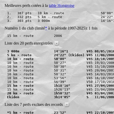
Meilleures perfs cotées à la
table Hongroise
1.   387 pts   10 km - route                  50'08"
2.   332 pts   5 km - route                   24'22"
3.   303 pts   3 000m                         14'16"
Numéro 1 du club (limité
*
à la période 1997-2025): 1 fois
-
Liste des 20 perfs enregistrées
3 000m                 14'16"1         V45 08/05/201
5 km - route           24'22" (Ekiden) V45 11/06/200
10 km - route          50'08"          V45 18/10/200
10 km - route          50'27"          V45 19/03/2006
10 km - route          50'30"          V45 15/10/2006
10 km - route          50'31"          V45 29/04/2007
10 km - route          50'32"          V45 14/03/2010
10 km - route          53'56"          V45 16/10/2005
15 km - route          1h18'16"        V45 27/04/200
20 km - route          1h50'32"        V45 03/04/200
Ekiden                 3h14'05"        S   11/06/200
-
Liste des 7 perfs exclues des records
*5 km - route          23'52"          V45 22/10/200