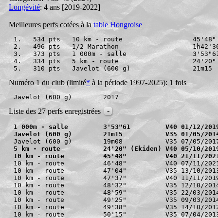
Longévité
: 4 ans [2019-2022]
Meilleures perfs cotées à la
table Hongroise
1.   534 pts   10 km - route                  45'48"
2.   496 pts   1/2 Marathon                   1h42'3
3.   373 pts   1 000m - salle                 3'53"6
4.   334 pts   5 km - route                   24'20"
5.   310 pts   Javelot (600 g)                21m15 
Numéro 1 du club (limité
*
à la période 1997-2025): 1 fois
-
Liste des 27 perfs enregistrées
1 000m - salle         3'53"61         V40 01/12/201
Javelot (600 g)        21m15           V35 01/05/201
5 km - route           24'20" (Ekiden) V40 05/10/201
10 km - route          45'48"          V40 21/11/202
10 km - route          46'48"          V40 07/11/2021
10 km - route          47'04"          V35 13/10/2013
10 km - route          47'37"          V40 11/11/2019
10 km - route          48'32"          V35 12/10/2014
10 km - route          48'59"          V35 22/03/2014
10 km - route          49'25"          V35 09/03/2014
10 km - route          49'38"          V35 14/10/2012