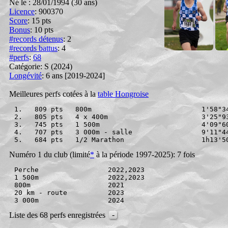
Né le : 28/01/1994 (30 ans)
Licence
: 900370
Score
:
15 pts
Bonus
:
10 pts
#records détenus
:
2
#records battus
: 4
#perfs
:
68
Catégorie: S
(2024)
Longévité
: 6 ans [2019-2024]
Meilleures perfs cotées à la
table Hongroise
1.   809 pts   800m                           1'58"3
2.   805 pts   4 x 400m                       3'25"9
3.   745 pts   1 500m                         4'09"6
4.   707 pts   3 000m - salle                 9'11"4
5.   684 pts   1/2 Marathon                   1h13'5
Numéro 1 du club (limité
*
à la période 1997-2025): 7 fois
Perche                 2022,2023

1 500m                 2022,2023

800m                   2021

20 km - route          2023

-
Liste des 68 perfs enregistrées