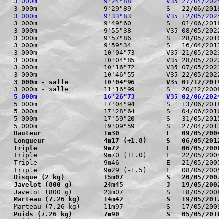
3 000m                 9'24"88         V35 27/04/202
3 000m                 9'33"83         V35 12/05/202
3 000m                 9'49"60         S   01/06/2018
3 000m                 9'55"38         V35 08/05/2022
3 000m                 9'57"86         S   28/05/2016
3 000m                 9'59"34         S   16/04/2017
3 000m                 10'04"73        V35 21/05/2023
3 000m                 10'04"85        V35 28/05/2022
3 000m                 10'16"72        V35 07/05/2023
3 000m - salle         10'04"96        V35 01/12/201
5 000m                 16'26"73        V35 02/06/202
5 000m                 17'04"94        S   13/06/2018
5 000m                 17'28"64        S   04/06/2016
5 000m                 17'59"20        S   31/05/2015
Hauteur                1m30            E   09/05/200
Longueur               4m17 (+1.8)     S   06/05/201
Triple                 9m72            E   06/05/200
Triple                 9m70 (+1.0)     E   22/05/2004
Triple                 9m46            E   21/05/2005
Disque (2 kg)          15m07           S   20/05/200
Javelot (800 g)        24m45           J   19/05/200
Marteau (7.26 kg)      14m42           S   19/05/201
Poids (7.26 kg)        7m90            S   05/05/201