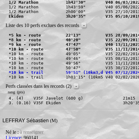
1/2 Marathon           1h42'30"        V40 06/03/202
1/2 Marathon           1h43'59"        V40 05/06/2022
Ekiden                 3h20'35"        V35 05/10/201
-
Liste des 10 perfs exclues des records
*5 km - route          22'13"          V35 28/09/201
*8 km - route          40'20"          V35 22/09/201
*9 km - route          47'47"          V40 13/11/202
*10 km - route         47'50"          V35 11/11/201
*10 km - route         49'05"          V35 22/02/2014
*10 km - route         49'46"          V35 08/12/2013
*10 km - route         49'56"          V35 11/11/2016
*10 km - trail         59'51" (10km3,d V45 07/12/202
-
Perfs classées dans les records (2)
rang (pts)
4. (4)    V35F Javelot (600 g)                21m15 
3. (0.16) V35F Ekiden                         3h20'3
LEFFRAY Sébastien
(M)
Né le :
à renseigner
Licence
: 960141