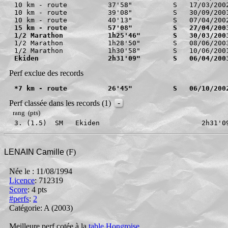
10 km - route          37'58"          S   17/03/2002
10 km - route          39'08"          S   30/09/2001
15 km - route          57'08"          S   27/04/200
1/2 Marathon           1h25'46"        S   30/03/200
1/2 Marathon           1h28'50"        S   08/06/2003
Ekiden                 2h31'09"        S   06/04/200
Perf exclue des records
*7 km - route          26'45"          S   06/10/200
-
Perf classée dans les records (1)
rang (pts)
3. (1.5)  SM   Ekiden                         2h31'0
LENAIN Camille
(F)
Née le : 11/08/1994
Licence
: 712319
Score
:
4 pts
#perfs
:
2
Catégorie: A
(2003)
Meilleure perf cotée à la
table Hongroise