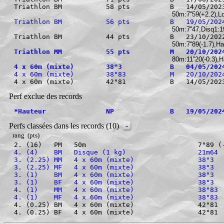
Triathlon BM           58 pts          B   14/05/2023
 50m:7''59(+2.2),
Triathlon BM           56 pts          B   19/05/202
 50m:7''47,Disq1
Triathlon BM           44 pts          B   23/10/2022
 50m:7''89(-1.7),
Triathlon MM           55 pts          M   20/10/202
 80m:11''20(-0.3)
4 x 60m (mixte)        38"3            B   04/05/202
4 x 60m (mixte)        38"83           M   20/10/202
Perf exclue des records
*Hauteur               NP              B   19/05/202
-
Perfs classées dans les records (10)
rang (pts)
2. (16)   PM   50m                            7"89 (
4. (4)    BM   Disque (1 kg)                  21m64 
3. (2.25) MM   4 x 60m (mixte)                38"3 
3. (2.25) MF   4 x 60m (mixte)                38"3 
3. (1)    BM   4 x 60m (mixte)                38"3 
3. (1)    BF   4 x 60m (mixte)                38"3 
4. (1)    MM   4 x 60m (mixte)                38"83
4. (1)    MF   4 x 60m (mixte)                38"83
4. (0.25) BM   4 x 60m (mixte)                42"81
4. (0.25) BF   4 x 60m (mixte)                42"81