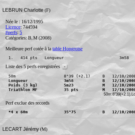
LEBRUN Charlotte
(F)
Née le : 16/12/1995
Licence
: 744594
#perfs
:
5
Catégories: B
,
M
(2008)
Meilleure perf cotée à la
table Hongroise
1.   414 pts   Longueur                       3m58
-
Liste des 5 perfs enregistrées
Longueur               3m58            B   12/10/200
Poids (3 kg)           5m23            M   12/10/200
Triathlon MF           35 pts          M   12/10/200
 50m:8''39(+2.1),
Perf exclue des records
*4 x 60m               35"75           B   12/10/200
LECART Jérémy
(M)