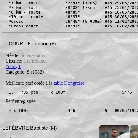
*7 km - route          37'41" (7km5)   V45 29/03/200
*8 km - route          40'05"          V45 10/06/200
*10 km - route         46'37"          V45 30/03/200
*Cross                 36'45" (5 930m) V45 11/02/200
*Cross court           18'44"          V45 10/02/200
LECOURT Fabienne
(F)
Née le :
à renseigner
Licence:
à renseigner
#perf
:
1
Catégorie: S
(1982)
Meilleure perf cotée à la
table Hongroise
1.   735 pts   4 x 100m                       54"6 
Perf enregistrée
4 x 100m               54"6            S   09/05/198
LEFÈBVRE Baptiste
(M)