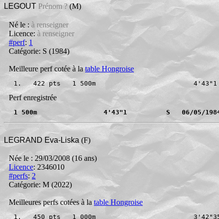
LEGOUT
Prénom ?
(M)
Né le :
à renseigner
Licence:
à renseigner
#perf
:
1
Catégorie: S
(1984)
Meilleure perf cotée à la
table Hongroise
1.   422 pts   1 500m                         4'43"1
Perf enregistrée
1 500m                 4'43"1          S   06/05/198
LEGRAND Eva-Liska
(F)
Née le : 29/03/2008 (16 ans)
Licence
: 2346010
#perfs
:
2
Catégorie: M
(2022)
Meilleures perfs cotées à la
table Hongroise
1.   450 pts   1 000m                         3'42"3