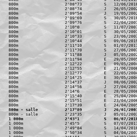
800m                   2'08"73         S   12/06/2010
800m                   2'08"74         J   26/05/2002
800m                   2'09"54         J   19/05/2002
800m                   2'09"69         S   30/05/2010
800m                   2'09"76         S   22/04/2007
800m                   2'10"0          S   11/07/2007
800m                   2'10"01         S   30/05/2007
800m                   2'10"33         S   23/06/2007
800m                   2'10"44         S   09/06/2019
800m                   2'11"10         S   01/07/2017
800m                   2'11"70         S   27/06/2007
800m                   2'11"88         J   05/05/2002
800m                   2'11"94         E   29/05/2005
800m                   2'12"22         E   09/05/2004
800m                   2'12"55         E   21/06/2006
800m                   2'12"77         E   22/05/2004
800m                   2'14"25         E   30/05/2004
800m                   2'14"37         J   08/06/2002
800m                   2'14"56         J   27/04/2003
800m                   2'14"6          E   28/05/2006
800m                   2'15"40         E   25/04/2004
800m                   2'15"51         E   23/04/2006
800m - salle           2'17"89         J   26/01/200
1 000m                 2'43"1          S   06/07/201
1 000m                 2'45"5          S   07/07/2017
1 000m                 2'49"84         S   14/04/2010
1 000m                 2'50"34         S   04/04/2007