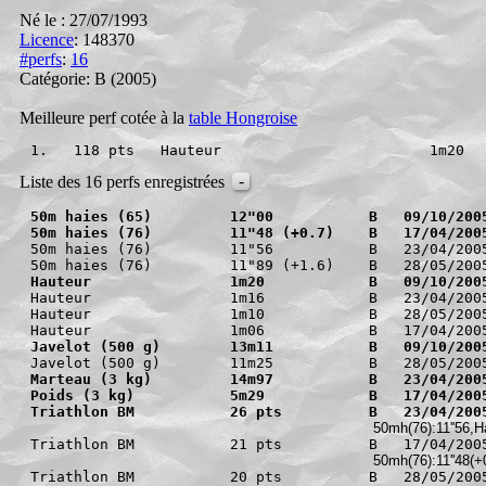
Né le : 27/07/1993
Licence
: 148370
#perfs
:
16
Catégorie: B
(2005)
Meilleure perf cotée à la
table Hongroise
1.   118 pts   Hauteur                        1m20
-
Liste des 16 perfs enregistrées
50m haies (65)         12"00           B   09/10/200
50m haies (76)         11"48 (+0.7)    B   17/04/200
50m haies (76)         11"56           B   23/04/2005
Hauteur                1m20            B   09/10/200
Hauteur                1m16            B   23/04/2005
Hauteur                1m10            B   28/05/2005
Javelot (500 g)        13m11           B   09/10/200
Marteau (3 kg)         14m97           B   23/04/200
Poids (3 kg)           5m29            B   17/04/200
Triathlon BM           26 pts          B   23/04/200
 50mh(76):11''56,
Triathlon BM           21 pts          B   17/04/2005
 50mh(76):11''48(
Triathlon BM           20 pts          B   28/05/2005