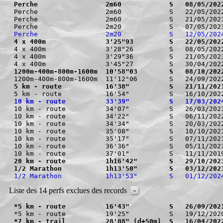
Perche                 2m60            S   08/05/202
Perche                 2m60            S   22/05/2022
Perche                 2m60            S   21/05/2023
Perche                 2m20            S   12/05/202
4 x 400m               3'25"93         S   22/05/202
4 x 400m               3'28"26         S   08/05/2022
4 x 400m               3'29"36         S   21/05/2023
1200m-400m-800m-1600m  10'58"03        S   08/10/202
5 km - route           16'38"          S   21/11/202
10 km - route          33'39"          S   17/03/202
10 km - route          34'07"          S   26/03/2023
10 km - route          34'22"          S   06/11/202
10 km - route          34'34"          S   20/03/202
10 km - route          35'08"          S   10/10/2021
10 km - route          35'17"          S   07/11/2021
10 km - route          36'36"          S   05/11/2023
20 km - route          1h16'42"        S   29/10/202
1/2 Marathon           1h13'50"        S   03/12/202
1/2 Marathon           1h13'53"        S   01/12/202
-
Liste des 14 perfs exclues des records
*5 km - route          16'43"          S   26/09/202
*7 km - trail          28'08" (d+50m)  S   16/04/202