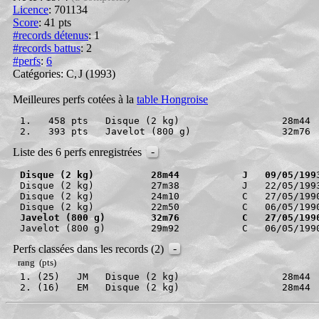
Licence
: 701134
Score
:
41 pts
#records détenus
:
1
#records battus
: 2
#perfs
:
6
Catégories: C
,
J
(1993)
Meilleures perfs cotées à la
table Hongroise
1.   458 pts   Disque (2 kg)                  28m44 
2.   393 pts   Javelot (800 g)                32m76 
-
Liste des 6 perfs enregistrées
Disque (2 kg)          28m44           J   09/05/199
Disque (2 kg)          27m38           J   22/05/1993
Disque (2 kg)          24m10           C   27/05/1990
Javelot (800 g)        32m76           C   27/05/199
-
Perfs classées dans les records (2)
rang (pts)
1. (25)   JM   Disque (2 kg)                  28m44 
2. (16)   EM   Disque (2 kg)                  28m44 