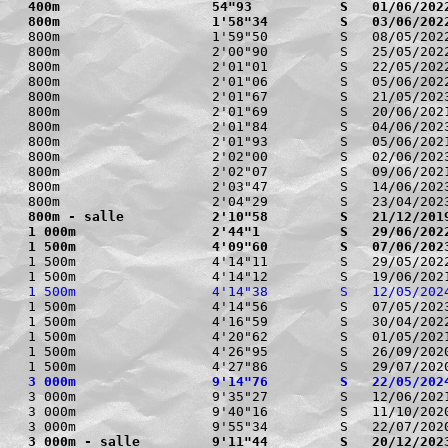
400m                   54"93           S   01/06/202
800m                   1'58"34         S   03/06/202
800m                   1'59"50         S   08/05/2022
800m                   2'00"90         S   25/05/2022
800m                   2'01"01         S   22/05/2022
800m                   2'01"06         S   05/06/2022
800m                   2'01"67         S   21/05/2023
800m                   2'01"69         S   20/06/2021
800m                   2'01"84         S   04/06/2023
800m                   2'01"93         S   05/06/2021
800m                   2'02"00         S   02/06/2023
800m                   2'02"07         S   09/06/2021
800m                   2'03"47         S   14/06/2023
800m - salle           2'10"58         S   21/12/201
1 000m                 2'44"1          S   29/06/202
1 500m                 4'09"60         S   07/06/202
1 500m                 4'14"11         S   29/05/2022
1 500m                 4'14"38         S   12/05/202
1 500m                 4'14"56         S   07/05/2023
1 500m                 4'16"59         S   30/04/2022
1 500m                 4'20"62         S   01/05/2021
1 500m                 4'26"95         S   26/09/2020
3 000m                 9'14"76         S   22/05/202
3 000m                 9'35"27         S   12/06/2021
3 000m                 9'40"16         S   11/10/2020
3 000m - salle         9'11"44         S   20/12/202