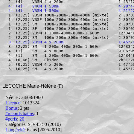
2. (4)    V35M 4 x 200m                       1'45"1
4. (4)    V40M 1 500m                         4'28"4
4. (4)    V35M 1 500m                         4'21"2
1. (2.25) V35M 100m-200m-300m-400m (mixte)    2'30"0
1. (2.25) V35F 100m-200m-300m-400m (mixte)    2'30"0
1. (2.25) SM   100m-200m-300m-400m (mixte)    2'30"0
1. (2.25) SF   100m-200m-300m-400m (mixte)    2'30"0
2. (2.25) V35M 1 200m-400m-800m-1 600m        12'34"
2. (2.25) SM   100m-200m-300m-400m (mixte)    2'30"0
3. (2.25) V35M 4 x 200m                       1'45"7
3. (2.25) SM   1 200m-400m-800m-1 600m        12'33"
4. (1)    SM   4 x 800m                       9'06"9
4. (1)    SM   1 200m-400m-800m-1 600m        12'34"
4. (0.66) SM   Ekiden                         2h31'2
5. (0.25) V35M 4 x 200m                       1'47"5
5. (0.25) SM   4 x 200m                       1'45"1
LECOCHE Marie-Hélène
(F)
Née le : 24/08/1960
Licence
: 1013324
Bonus
:
2 pts
#records battus
: 1
#perfs
:
20
Catégories: S
,
V45-50
(2010)
Longévité
: 6 ans [2005-2010]