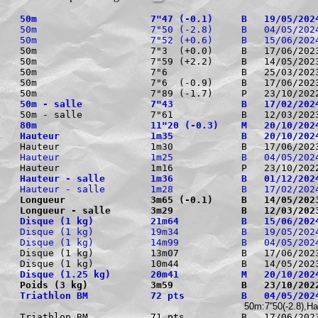
50m                    7"47 (-0.1)     B   19/05/202
50m                    7"50 (-2.8)     B   04/05/202
50m                    7"52 (+0.6)     B   15/06/202
50m                    7"3  (+0.0)     B   17/06/2023
50m                    7"59 (+2.2)     B   14/05/2023
50m                    7"6             B   25/03/2023
50m                    7"6  (-0.9)     B   17/06/2023
50m - salle            7"43            B   17/02/202
80m                    11"20 (-0.3)    M   20/10/202
Hauteur                1m35            B   20/10/202
Hauteur                1m25            B   04/05/202
Hauteur - salle        1m36            B   01/12/202
Hauteur - salle        1m28            B   17/02/202
Longueur               3m65 (-0.1)     B   14/05/202
Longueur - salle       3m29            B   12/03/202
Disque (1 kg)          21m64           B   15/06/202
Disque (1 kg)          19m34           B   19/05/202
Disque (1 kg)          14m99           B   04/05/202
Disque (1 kg)          13m07           B   17/06/2023
Disque (1.25 kg)       20m41           M   20/10/202
Poids (3 kg)           3m59            B   23/10/202
Triathlon BM           72 pts          B   04/05/202
 50m:7''50(-2.8),
Triathlon BM           71 pts          B   17/06/2023