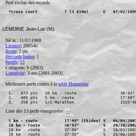
Perf exclue des records
*Cross court           ? (3 810m)      E   07/02/199
LEMOINE Jean-Luc
(M)
Né le : 11/07/1969
Licence
: 206540
Score
:
2 pts
#records battus
: 1
#perfs
:
13
Catégorie: S
(2003)
Longévité
: 3 ans [2001-2003]
Meilleures perfs cotées à la
table Hongroise
1.   473 pts   10 km - route                  36'43"
2.   405 pts   5 km - route                   17'49"
3.   358 pts   1/2 Marathon                   1h25'4
-
Liste des 13 perfs enregistrées
5 km - route           17'49" (Ekiden) S   06/04/200
10 km - route          36'43"          S   20/10/200
10 km - route          37'00"          S   16/03/2003
10 km - route          37'50"          S   28/06/2003