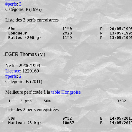
#perfs
:
3
Catégorie: P
(1995)
Liste des 3 perfs enregistrées
60m                    11"0            P   20/05/199
Longueur               2m28            P   13/05/199
Balles (200 g)         11"9            P   13/05/199
LEGER Thomas
(M)
Né le : 29/06/1999
Licence
: 1229160
#perfs
:
2
Catégorie: B
(2011)
Meilleure perf cotée à la
table Hongroise
1.   2 pts     50m                            9"32
Liste des 2 perfs enregistrées
50m                    9"32            B   14/05/201
Marteau (3 kg)         10m37           B   14/05/201