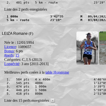
2.   401 pts   5 km - route                   23'19"
Liste des 2 perfs enregistrées
1 000m                 3'42"35         M   09/04/202
5 km - route           23'19"          M   03/04/202
LEIZA Romane
(F)
Née le : 12/01/1994
Licence
: 1089657
Bonus
:
6 pts
#perfs
:
15
Catégories: C
,
J
,
S
(2013)
Longévité
: 3 ans [2011-2013]
Meilleures perfs cotées à la
table Hongroise
1.   584 pts   4 x 400m                       4'46"6
2.   545 pts   400m                           1'12"8
3.   474 pts   1 000m                         3'39"5
4.   440 pts   1 500m                         5'59"1
5.   416 pts   800m                           2'51"8
-
Liste des 15 perfs enregistrées