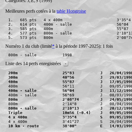
Catégories: J
,
E
,
S
(1999)
Meilleures perfs cotées à la
table Hongroise
1.   685 pts   4 x 400m                       3'35"4
2.   614 pts   400m - salle                   56"04
3.   585 pts   400m                           55"87
4.   577 pts   800m - salle                   2'10"1
5.   573 pts   800m                           2'08"7
Numéro 1 du club (limité
*
à la période 1997-2025): 1 fois
-
Liste des 14 perfs enregistrées
200m                   25"83           J   26/04/199
300m                   40"56           J   29/03/199
400m                   55"87           J   17/05/199
400m - salle           56"04           J   13/12/199
800m                   2'08"74         J   24/05/199
800m - salle           2'10"13         J   20/12/199
Triple                 10m56 (-0.4)    J   09/05/199
4 x 400m               3'35"4          S   09/05/199
10 km - route          38'00"          E   14/03/199