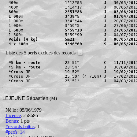
400m                   1'12"85         J   30/05/201
800m                   2'51"86         J   03/06/201
1 000m                 3'39"5          J   01/04/201
1 000m                 3'43"44         J   20/07/2012
1 500m                 5'59"10         J   27/05/201
Poids (4 kg)           5m21            J   06/05/201
4 x 400m               4'46"60         S   06/05/201
-
Liste des 5 perfs exclues des records
*5 km - route          22'51"          C   11/11/201
*Cross JF              19'52"          J   19/02/201
*Cross JF              25'50" (4 710m) J   17/02/2013
LEJEUNE Sébastien
(M)
Né le : 05/06/1979
Licence
: 258686
Bonus
:
1 pts
#records battus
: 1
#perfs
:
14