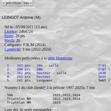
« précédant
bas »
LEBIGOT Antoine
(M)
Né le : 05/09/2011 (13 ans)
Licence
: 2464724
Score
:
29 pts
#perfs
:
36
Catégories: P
,
B
,
M
(2024)
Longévité
: 3 ans [2022-2024]
Meilleures perfs cotées à la
table Hongroise
1.   347 pts   50m - salle                    7"43
2.   334 pts   50m                            7"47 (
3.   262 pts   Hauteur - salle                1m36
4.   253 pts   Hauteur                        1m35
5.   241 pts   Longueur                       3m65 (
Numéro 1 du club (limité
*
à la période 1997-2025): 7 fois
50m                    2022,2023,2024

Triathlon BM           2022,2023,2024

-
Liste des 36 perfs enregistrées