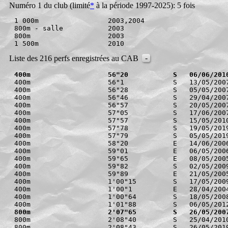
Numéro 1 du club (limité
*
à la période 1997-2025): 5 fois
1 000m                 2003,2004

800m - salle           2003

800m                   2003

-
Liste des 216 perfs enregistrées au CAB
400m                   56"20           S   06/06/201
400m                   56"1            S   13/05/2007
400m                   56"28           S   05/05/2007
400m                   56"46           S   29/04/2007
400m                   56"57           S   20/05/2007
400m                   57"05           S   17/06/2007
400m                   57"57           S   15/05/2010
400m                   57"78           S   19/05/2019
400m                   57"79           S   05/05/2019
400m                   58"20           E   14/06/2006
400m                   59"01           E   06/05/2006
400m                   59"65           E   08/05/2005
400m                   59"82           S   02/05/2009
400m                   59"89           E   21/05/2005
400m                   1'00"15         S   17/05/2009
400m                   1'00"1          E   28/04/2004
400m                   1'00"64         S   18/05/2008
800m                   2'07"65         S   26/05/200
800m                   2'08"40         S   25/04/2010
800m                   2'08"43         S   26/05/2019