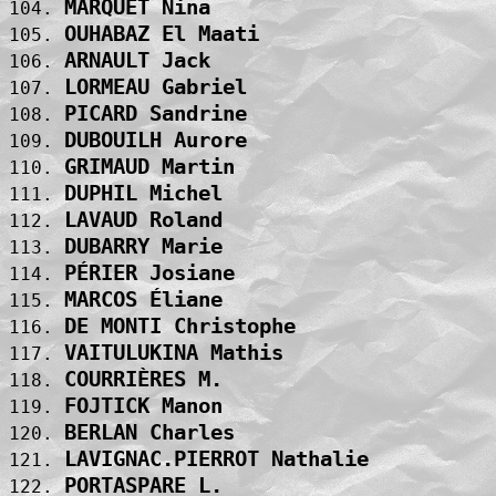
MARQUET Nina                       
104. 
OUHABAZ El Maati                   
105. 
ARNAULT Jack                       
106. 
LORMEAU Gabriel                    
107. 
PICARD Sandrine                    
108. 
DUBOUILH Aurore                    
109. 
GRIMAUD Martin                     
110. 
DUPHIL Michel                      
111. 
LAVAUD Roland                      
112. 
DUBARRY Marie                      
113. 
PÉRIER Josiane                     
114. 
MARCOS Éliane                      
115. 
DE MONTI Christophe                
116. 
VAITULUKINA Mathis                 
117. 
COURRIÈRES M.                      
118. 
FOJTICK Manon                      
119. 
BERLAN Charles                     
120. 
LAVIGNAC.PIERROT Nathalie          
121. 
PORTASPARE L.                      
122. 