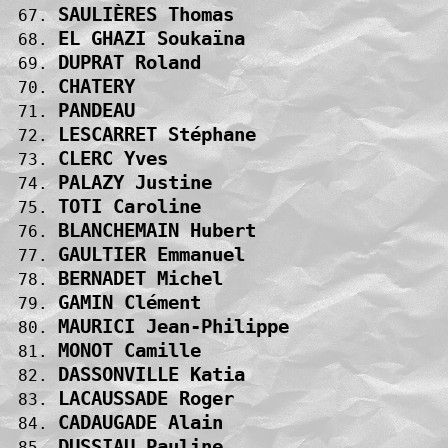
SAULIÈRES Thomas                   
 67. 
EL GHAZI Soukaïna                  
 68. 
DUPRAT Roland                      
 69. 
CHATERY                            
 70. 
PANDEAU                            
 71. 
LESCARRET Stéphane                 
 72. 
CLERC Yves                         
 73. 
PALAZY Justine                     
 74. 
TOTI Caroline                      
 75. 
BLANCHEMAIN Hubert                 
 76. 
GAULTIER Emmanuel                  
 77. 
BERNADET Michel                    
 78. 
GAMIN Clément                      
 79. 
MAURICI Jean-Philippe              
 80. 
MONOT Camille                      
 81. 
DASSONVILLE Katia                  
 82. 
LACAUSSADE Roger                   
 83. 
CADAUGADE Alain                    
 84. 
DUSSIAU Pauline                    
 85. 