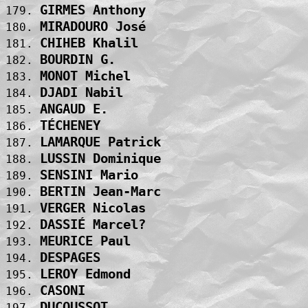
GIRMES Anthony                     
179. 
MIRADOURO José                     
180. 
CHIHEB Khalil                      
181. 
BOURDIN G.                         
182. 
MONOT Michel                       
183. 
DJADI Nabil                        
184. 
ANGAUD E.                          
185. 
TÉCHENEY                           
186. 
LAMARQUE Patrick                   
187. 
LUSSIN Dominique                   
188. 
SENSINI Mario                      
189. 
BERTIN Jean-Marc                   
190. 
VERGER Nicolas                     
191. 
DASSIÉ Marcel?                     
192. 
MEURICE Paul                       
193. 
DESPAGES                           
194. 
LEROY Edmond                       
195. 
CASONI                             
196. 
DUCOUSSOT                          
197. 