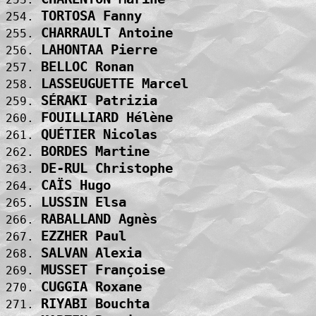
TORTOSA Fanny                      
254. 
CHARRAULT Antoine                  
255. 
LAHONTAA Pierre                    
256. 
BELLOC Ronan                       
257. 
LASSEUGUETTE Marcel                
258. 
SÉRAKI Patrizia                    
259. 
FOUILLIARD Hélène                  
260. 
QUÉTIER Nicolas                    
261. 
BORDES Martine                     
262. 
DE-RUL Christophe                  
263. 
CAÏS Hugo                          
264. 
LUSSIN Elsa                        
265. 
RABALLAND Agnès                    
266. 
EZZHER Paul                        
267. 
SALVAN Alexia                      
268. 
MUSSET Françoise                   
269. 
CUGGIA Roxane                      
270. 
RIYABI Bouchta                     
271. 