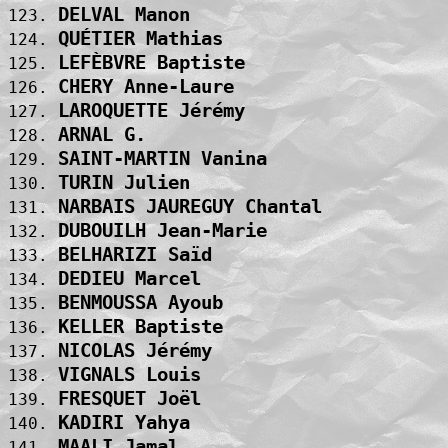
DELVAL Manon                       
123. 
QUÉTIER Mathias                    
124. 
LEFÈBVRE Baptiste                  
125. 
CHERY Anne-Laure                   
126. 
LAROQUETTE Jérémy                  
127. 
ARNAL G.                           
128. 
SAINT-MARTIN Vanina                
129. 
TURIN Julien                       
130. 
NARBAIS JAUREGUY Chantal           
131. 
DUBOUILH Jean-Marie                
132. 
BELHARIZI Saïd                     
133. 
DEDIEU Marcel                      
134. 
BENMOUSSA Ayoub                    
135. 
KELLER Baptiste                    
136. 
NICOLAS Jérémy                     
137. 
VIGNALS Louis                      
138. 
FRESQUET Joël                      
139. 
KADIRI Yahya                       
140. 
MAALI Jamal                        
141. 