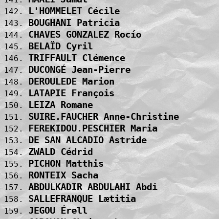
L'HOMMELET Cécile                  
142. 
BOUGHANI Patricia                  
143. 
CHAVES GONZALEZ Rocío              
144. 
BELAÏD Cyril                       
145. 
TRIFFAULT Clémence                 
146. 
DUCONGÉ Jean-Pierre                
147. 
DEROULEDE Marion                   
148. 
LATAPIE François                   
149. 
LEIZA Romane                       
150. 
SUIRE.FAUCHER Anne-Christine       
151. 
FEREKIDOU.PESCHIER Maria           
152. 
DE SAN ALCADIO Astride             
153. 
ZWALD Cédrid                       
154. 
PICHON Matthis                     
155. 
RONTEIX Sacha                      
156. 
ABDULKADIR ABDULAHI Abdi           
157. 
SALLEFRANQUE Lætitia               
158. 
JEGOU Érell                        
159. 