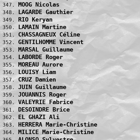
MOOG Nicolas                       
347. 
LAGARDE Gauthier                   
348. 
RIO Keryan                         
349. 
LAMAIN Martine                     
350. 
CHASSAGNEUX Céline                 
351. 
GENTILHOMME Vincent                
352. 
MARSAL Guillaume                   
353. 
LABORDE Roger                      
354. 
MOREAU Aurore                      
355. 
LOUISY Liam                        
356. 
CRUZ Damien                        
357. 
JUIN Guillaume                     
358. 
JOUANNIS Roger                     
359. 
VALEYRIE Fabrice                   
360. 
DESOINDRE Brice                    
361. 
EL GHAZI Ali                       
362. 
HERRERA Marie-Christine            
363. 
MILICE Marie-Christine             
364. 
ALONSO Sylvestre                   
365. 