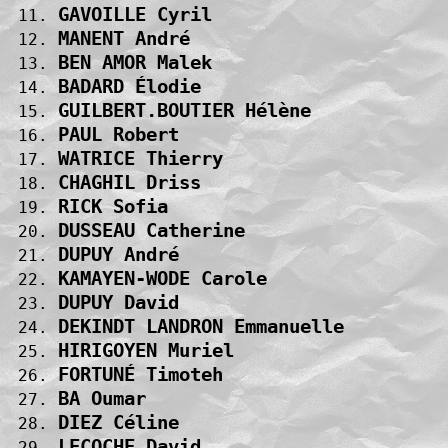
GAVOILLE Cyril                     
 11. 
MANENT André                       
 12. 
BEN AMOR Malek                     
 13. 
BADARD Élodie                      
 14. 
GUILBERT.BOUTIER Hélène            
 15. 
PAUL Robert                        
 16. 
WATRICE Thierry                    
 17. 
CHAGHIL Driss                      
 18. 
RICK Sofia                         
 19. 
DUSSEAU Catherine                  
 20. 
DUPUY André                        
 21. 
KAMAYEN-WODE Carole                
 22. 
DUPUY David                        
 23. 
DEKINDT LANDRON Emmanuelle         
 24. 
HIRIGOYEN Muriel                   
 25. 
FORTUNÉ Timoteh                    
 26. 
BA Oumar                           
 27. 
DIEZ Céline                        
 28. 
LECOCHE David                      
 29. 