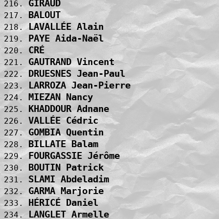
GIRAUD                             
216. 
BALOUT                             
217. 
LAVALLÉE Alain                     
218. 
PAYE Aida-Naël                     
219. 
CRÉ                                
220. 
GAUTRAND Vincent                   
221. 
DRUESNES Jean-Paul                 
222. 
LARROZA Jean-Pierre                
223. 
MIEZAN Nancy                       
224. 
KHADDOUR Adnane                    
225. 
VALLÉE Cédric                      
226. 
GOMBIA Quentin                     
227. 
BILLATE Balam                      
228. 
FOURGASSIE Jérôme                  
229. 
BOUTIN Patrick                     
230. 
SLAMI Abdeladim                    
231. 
GARMA Marjorie                     
232. 
HÉRICÉ Daniel                      
233. 
LANGLET Armelle                    
234. 