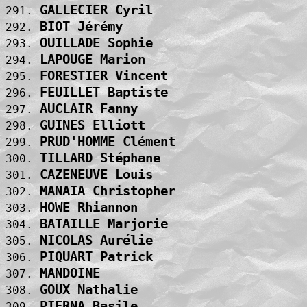
GALLECIER Cyril                    
291. 
BIOT Jérémy                        
292. 
OUILLADE Sophie                    
293. 
LAPOUGE Marion                     
294. 
FORESTIER Vincent                  
295. 
FEUILLET Baptiste                  
296. 
AUCLAIR Fanny                      
297. 
GUINES Elliott                     
298. 
PRUD'HOMME Clément                 
299. 
TILLARD Stéphane                   
300. 
CAZENEUVE Louis                    
301. 
MANAIA Christopher                 
302. 
HOWE Rhiannon                      
303. 
BATAILLE Marjorie                  
304. 
NICOLAS Aurélie                    
305. 
PIQUART Patrick                    
306. 
MANDOINE                           
307. 
GOUX Nathalie                      
308. 
PIERNA Basile                      
309. 