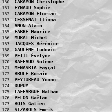
CARAYON Christophe                 
160. 
EYNAUD Sophie                      
161. 
CARAYON Florian                    
162. 
CESSENAT Iliana                    
163. 
ANON Alain                         
164. 
FABRE Maurice                      
165. 
MURAT Michel                       
166. 
JACQUES Bérénice                   
167. 
GAULÈNE Ludovic                    
168. 
PETIT Évelyne                      
169. 
RAFFAUD Solène                     
170. 
MENASRIA Fayçal                    
171. 
BRULÉ Romain                       
172. 
PEYTUREAU Yoann                    
173. 
DUPUY                              
174. 
LAFFARGUE Nathan                   
175. 
PELON Gaëtan                       
176. 
BOIS Gatien                        
177. 
SIZAROLS Emrik                     
178. 