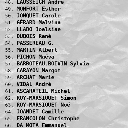
LAUSSEIGH André                    
 48. 
MONFORT Esther                     
 49. 
JONQUET Carole                     
 50. 
GÉRARD Malvina                     
 51. 
LLADO Joalsiae                     
 52. 
DUBOIS René                        
 53. 
PASSEREAU G.                       
 54. 
MARTIN Albert                      
 55. 
PICHON Maëva                       
 56. 
BARBOTEAU.BOIVIN Sylvia            
 57. 
CARAYON Margot                     
 58. 
ARCHAT Marie                       
 59. 
VIDAL André                        
 60. 
ASCARATEIL Michel                  
 61. 
ROY-MARSIQUET Simon                
 62. 
ROY-MARSIQUET Noé                  
 63. 
JOANDET Camille                    
 64. 
FRANCOLON Christophe               
 65. 
DA MOTA Emmanuel                   
 66. 