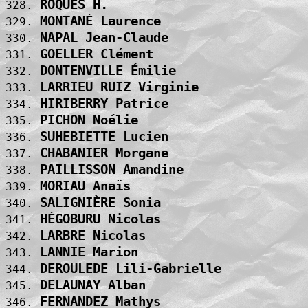
ROQUÈS H.                          
328. 
MONTANÉ Laurence                   
329. 
NAPAL Jean-Claude                  
330. 
GOELLER Clément                    
331. 
DONTENVILLE Émilie                 
332. 
LARRIEU RUIZ Virginie              
333. 
HIRIBERRY Patrice                  
334. 
PICHON Noélie                      
335. 
SUHEBIETTE Lucien                  
336. 
CHABANIER Morgane                  
337. 
PAILLISSON Amandine                
338. 
MORIAU Anaïs                       
339. 
SALIGNIÈRE Sonia                   
340. 
HÉGOBURU Nicolas                   
341. 
LARBRE Nicolas                     
342. 
LANNIE Marion                      
343. 
DEROULEDE Lili-Gabrielle           
344. 
DELAUNAY Alban                     
345. 
FERNANDEZ Mathys                   
346. 