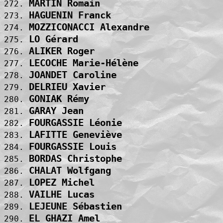
MARTIN Romain                      
272. 
HAGUENIN Franck                    
273. 
MOZZICONACCI Alexandre             
274. 
LO Gérard                          
275. 
ALIKER Roger                       
276. 
LECOCHE Marie-Hélène               
277. 
JOANDET Caroline                   
278. 
DELRIEU Xavier                     
279. 
GONIAK Rémy                        
280. 
GARAY Jean                         
281. 
FOURGASSIE Léonie                  
282. 
LAFITTE Geneviève                  
283. 
FOURGASSIE Louis                   
284. 
BORDAS Christophe                  
285. 
CHALAT Wolfgang                    
286. 
LOPEZ Michel                       
287. 
VAILHE Lucas                       
288. 
LEJEUNE Sébastien                  
289. 
EL GHAZI Amel                      
290. 