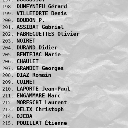
DUMEYNIEU Gérard                   
198. 
VILLETORTE Denis                   
199. 
BOUDON P.                          
200. 
ASSIBAT Gabriel                    
201. 
FABREGUETTES Olivier               
202. 
NOIRET                             
203. 
DURAND Didier                      
204. 
BENTEJAC Marie                     
205. 
CHAULET                            
206. 
GRANDET Georges                    
207. 
DIAZ Romain                        
208. 
CUINET                             
209. 
LAPORTE Jean-Paul                  
210. 
ENGAMMARE Marc                     
211. 
MORESCHI Laurent                   
212. 
DELIX Christoph                    
213. 
OJEDA                              
214. 
POUILLAT Étienne                   
215. 