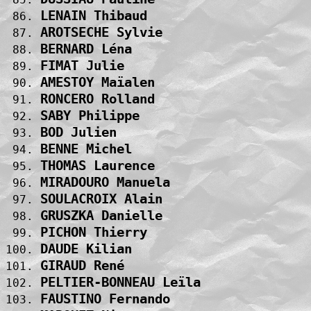
LENAIN Thibaud                     
 86. 
AROTSECHE Sylvie                   
 87. 
BERNARD Léna                       
 88. 
FIMAT Julie                        
 89. 
AMESTOY Maïalen                    
 90. 
RONCERO Rolland                    
 91. 
SABY Philippe                      
 92. 
BOD Julien                         
 93. 
BENNE Michel                       
 94. 
THOMAS Laurence                    
 95. 
MIRADOURO Manuela                  
 96. 
SOULACROIX Alain                   
 97. 
GRUSZKA Danielle                   
 98. 
PICHON Thierry                     
 99. 
DAUDE Kilian                       
100. 
GIRAUD René                        
101. 
PELTIER-BONNEAU Leïla              
102. 
FAUSTINO Fernando                  
103. 