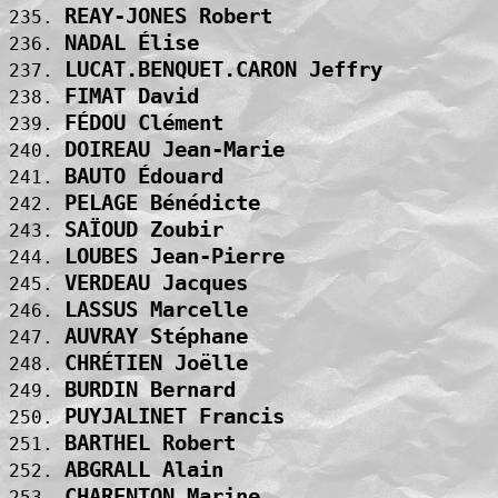
REAY-JONES Robert                  
235. 
NADAL Élise                        
236. 
LUCAT.BENQUET.CARON Jeffry         
237. 
FIMAT David                        
238. 
FÉDOU Clément                      
239. 
DOIREAU Jean-Marie                 
240. 
BAUTO Édouard                      
241. 
PELAGE Bénédicte                   
242. 
SAÏOUD Zoubir                      
243. 
LOUBES Jean-Pierre                 
244. 
VERDEAU Jacques                    
245. 
LASSUS Marcelle                    
246. 
AUVRAY Stéphane                    
247. 
CHRÉTIEN Joëlle                    
248. 
BURDIN Bernard                     
249. 
PUYJALINET Francis                 
250. 
BARTHEL Robert                     
251. 
ABGRALL Alain                      
252. 
CHARENTON Marine                   
253. 