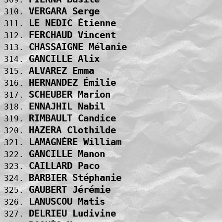
VERGARA Serge                      
310. 
LE NEDIC Étienne                   
311. 
FERCHAUD Vincent                   
312. 
CHASSAIGNE Mélanie                 
313. 
GANCILLE Alix                      
314. 
ALVAREZ Emma                       
315. 
HERNANDEZ Émilie                   
316. 
SCHEUBER Marion                    
317. 
ENNAJHIL Nabil                     
318. 
RIMBAULT Candice                   
319. 
HAZERA Clothilde                   
320. 
LAMAGNÈRE William                  
321. 
GANCILLE Manon                     
322. 
CAILLARD Paco                      
323. 
BARBIER Stéphanie                  
324. 
GAUBERT Jérémie                    
325. 
LANUSCOU Matis                     
326. 
DELRIEU Ludivine                   
327. 