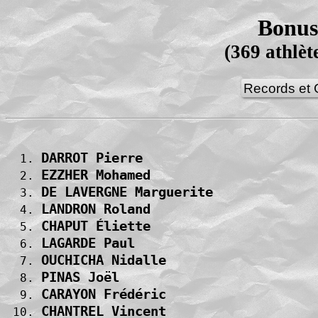
Bonus 
(369 athlèt
Records et
DARROT Pierre                      
  1. 
EZZHER Mohamed                     
  2. 
DE LAVERGNE Marguerite             
  3. 
LANDRON Roland                     
  4. 
CHAPUT Éliette                     
  5. 
LAGARDE Paul                       
  6. 
OUCHICHA Nidalle                   
  7. 
PINAS Joël                         
  8. 
CARAYON Frédéric                   
  9. 
CHANTREL Vincent                   
 10. 