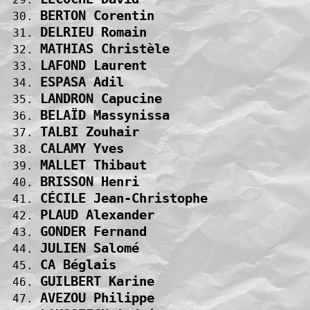
BERTON Corentin                    
 30. 
DELRIEU Romain                     
 31. 
MATHIAS Christèle                  
 32. 
LAFOND Laurent                     
 33. 
ESPASA Adil                        
 34. 
LANDRON Capucine                   
 35. 
BELAÏD Massynissa                  
 36. 
TALBI Zouhair                      
 37. 
CALAMY Yves                        
 38. 
MALLET Thibaut                     
 39. 
BRISSON Henri                      
 40. 
CÉCILE Jean-Christophe             
 41. 
PLAUD Alexander                    
 42. 
GONDER Fernand                     
 43. 
JULIEN Salomé                      
 44. 
CA Béglais                         
 45. 
GUILBERT Karine                    
 46. 
AVEZOU Philippe                    
 47. 