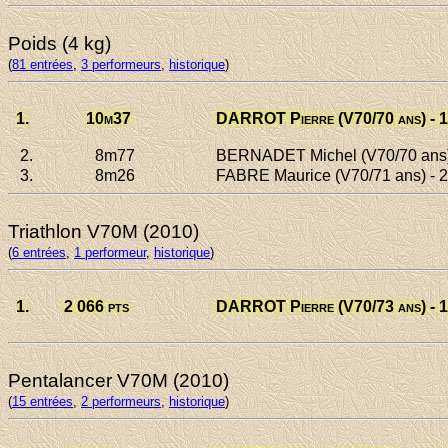
Poids (4 kg)
(
81 entrées
,
3 performeurs
,
historique
)
1.
10
m37
DARROT Pierre
(V70/70 ans) - 
2.
8
m77
BERNADET Michel
(V70/70 ans)
3.
8
m26
FABRE Maurice
(V70/71 ans) - 2
Triathlon V70M (2010)
(
6 entrées
,
1 performeur
,
historique
)
1.
2 066
pts
DARROT Pierre
(V70/73 ans) - 
Pentalancer V70M (2010)
(
15 entrées
,
2 performeurs
,
historique
)