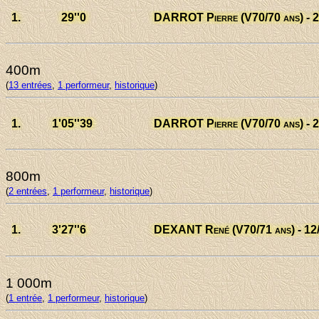
1.
29
''0
DARROT Pierre
(V70/70 ans) - 
400m
(
13 entrées
,
1 performeur
,
historique
)
1.
1'05
''39
DARROT Pierre
(V70/70 ans) - 
800m
(
2 entrées
,
1 performeur
,
historique
)
1.
3'27
''6
DEXANT René
(V70/71 ans) - 12
1 000m
(
1 entrée
,
1 performeur
,
historique
)