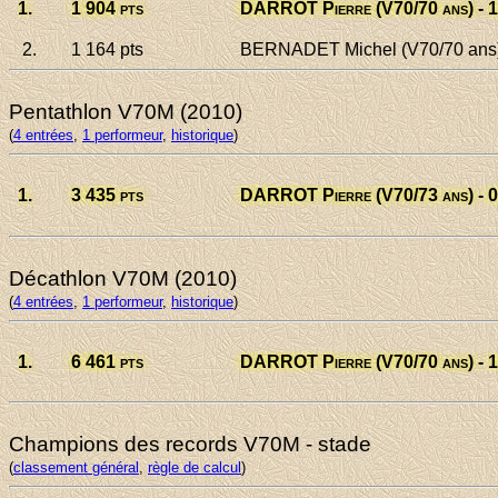
1.
1 904
pts
DARROT Pierre
(V70/70 ans) - 
2.
1 164
pts
BERNADET Michel
(V70/70 ans)
Pentathlon V70M (2010)
(
4 entrées
,
1 performeur
,
historique
)
1.
3 435
pts
DARROT Pierre
(V70/73 ans) - 
Décathlon V70M (2010)
(
4 entrées
,
1 performeur
,
historique
)
1.
6 461
pts
DARROT Pierre
(V70/70 ans) - 
Champions des records V70M - stade
(
classement général
,
règle de calcul
)