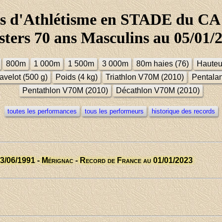
s d'Athlétisme en STADE du CA 
ters 70 ans Masculins au 05/01/
800m
1 000m
1 500m
3 000m
80m haies (76)
Hauteu
avelot (500 g)
Poids (4 kg)
Triathlon V70M (2010)
Pentala
Pentathlon V70M (2010)
Décathlon V70M (2010)
toutes les performances
tous les performeurs
historique des records
23/06/1991 - Mérignac - Record de France au 01/01/2023