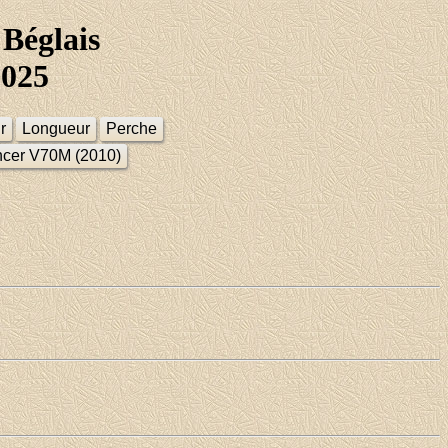
Béglais
2025
r
Longueur
Perche
ncer V70M (2010)