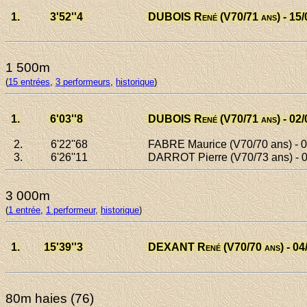
1.
3'52
''4
DUBOIS René
(V70/71 ans) - 15/
1 500m
(
15 entrées
,
3 performeurs
,
historique
)
1.
6'03
''8
DUBOIS René
(V70/71 ans) - 02/
2.
6'22
''68
FABRE Maurice
(V70/70 ans) - 0
3.
6'26
''11
DARROT Pierre
(V70/73 ans) - 
3 000m
(
1 entrée
,
1 performeur
,
historique
)
1.
15'39
''3
DEXANT René
(V70/70 ans) - 04
80m haies (76)