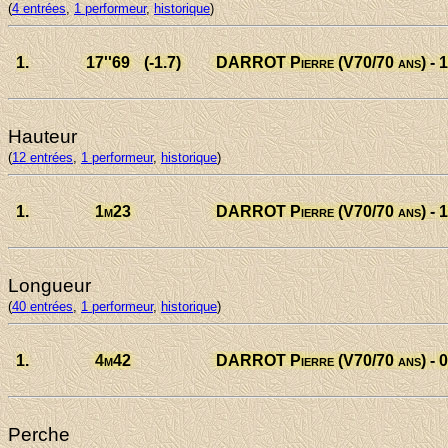
(
4 entrées
,
1 performeur
,
historique
)
1.
17
''69
(-1.7)
DARROT Pierre
(V70/70 ans) - 
Hauteur
(
12 entrées
,
1 performeur
,
historique
)
1.
1
m23
DARROT Pierre
(V70/70 ans) - 
Longueur
(
40 entrées
,
1 performeur
,
historique
)
1.
4
m42
DARROT Pierre
(V70/70 ans) - 
Perche