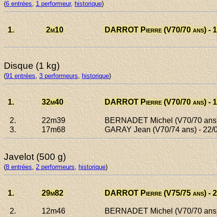
(
6 entrées
,
1 performeur
,
historique
)
1.
2
m10
DARROT Pierre
(V70/70 ans) - 
Disque (1 kg)
(
91 entrées
,
3 performeurs
,
historique
)
1.
32
m40
DARROT Pierre
(V70/70 ans) - 
2.
22
m39
BERNADET Michel
(V70/70 ans)
3.
17
m68
GARAY Jean
(V70/74 ans) - 22/
Javelot (500 g)
(
8 entrées
,
2 performeurs
,
historique
)
1.
29
m82
DARROT Pierre
(V75/75 ans) - 
2.
12
m46
BERNADET Michel
(V70/70 ans)