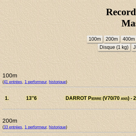
Record
Mas
100m
200m
400m
Disque (1 kg)
J
100m
(
41 entrées
,
1 performeur
,
historique
)
1.
13
''6
DARROT Pierre
(V70/70 ans) - 
200m
(
33 entrées
,
1 performeur
,
historique
)