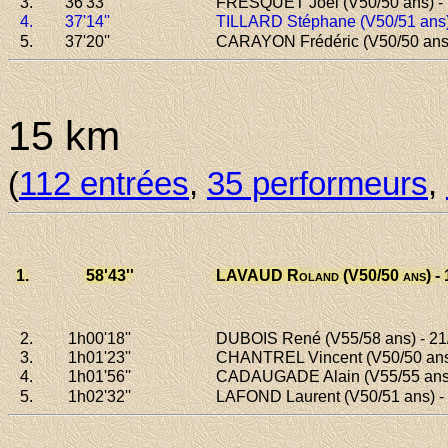
3.
36'33
''
FRESQUET Joël
(V50/50 ans) -
4.
37'14
''
TILLARD Stéphane
(V50/51 ans) 
5.
37'20
''
CARAYON Frédéric
(V50/50 ans)
15 km
(
112 entrées
,
35 performeurs
,
1.
58
'43''
LAVAUD Roland
(V50/50 ans) - 
2.
1h00
'18''
DUBOIS René
(V55/58 ans) - 21
3.
1h01
'23''
CHANTREL Vincent
(V50/50 ans
4.
1h01
'56''
CADAUGADE Alain
(V55/55 ans
5.
1h02
'32''
LAFOND Laurent
(V50/51 ans) -