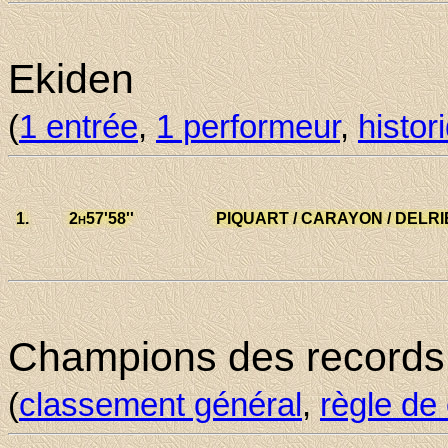
Ekiden
(
1 entrée
,
1 performeur
,
histor
1.
2h57
'58''
PIQUART / CARAYON / DELRIEU
Albi
Champions des records
(
classement général
,
règle de 