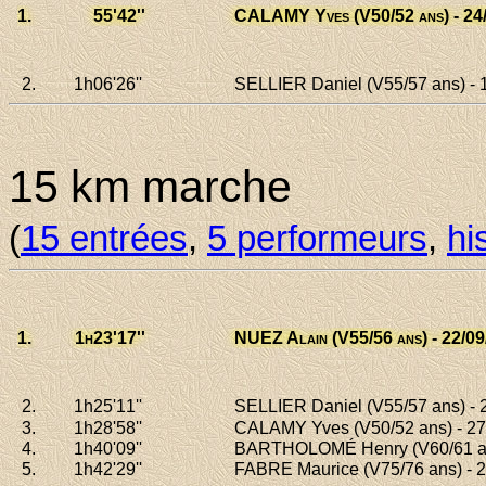
1.
55
'42''
CALAMY Yves
(V50/52 ans) - 24
2.
1h06
'26''
SELLIER Daniel
(V55/57 ans) - 
15 km marche
(
15 entrées
,
5 performeurs
,
hi
1.
1h23
'17''
NUEZ Alain
(V55/56 ans) - 22/09
2.
1h25
'11''
SELLIER Daniel
(V55/57 ans) - 
3.
1h28
'58''
CALAMY Yves
(V50/52 ans) - 27
4.
1h40
'09''
BARTHOLOMÉ Henry
(V60/61 an
5.
1h42
'29''
FABRE Maurice
(V75/76 ans) - 2