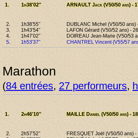
1.
1h38
'02''
ARNAULT Jack
(V50/50 ans) - 
2.
1h38
'55''
DUBLANC Michel
(V50/50 ans) 
3.
1h43
'54''
LAFON Gérard
(V50/52 ans) - 2
4.
1h47
'02''
DOIREAU Jean-Marie
(V50/53 an
5.
1h53
'37''
CHANTREL Vincent
(V55/57 ans
Marathon
(
84 entrées
,
27 performeurs
,
h
1.
2h46
'10''
MAILLE Daniel
(V50/50 ans) - 18
2.
2h57
'52''
FRESQUET Joël
(V50/50 ans) -