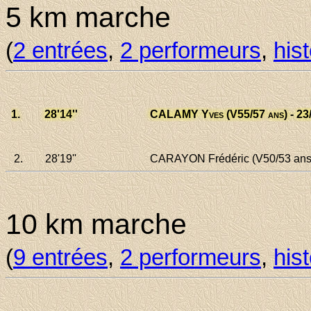
5 km marche
(
2 entrées
,
2 performeurs
,
his
1.
28'14
''
CALAMY Yves
(V55/57 ans) - 23
2.
28'19
''
CARAYON Frédéric
(V50/53 ans)
10 km marche
(
9 entrées
,
2 performeurs
,
his