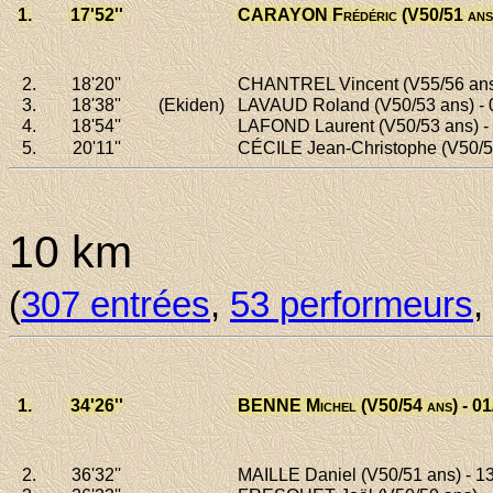
1.
17'52
''
CARAYON Frédéric
(V50/51 ans
2.
18'20
''
CHANTREL Vincent
(V55/56 ans
3.
18'38
''
(Ekiden)
LAVAUD Roland
(V50/53 ans) - 
4.
18'54
''
LAFOND Laurent
(V50/53 ans) - 
5.
20'11
''
CÉCILE Jean-Christophe
(V50/5
10 km
(
307 entrées
,
53 performeurs
,
1.
34'26
''
BENNE Michel
(V50/54 ans) - 01
2.
36'32
''
MAILLE Daniel
(V50/51 ans) - 1