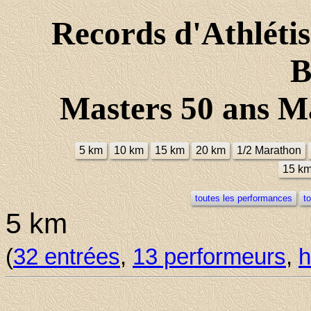
Records d'Athlét
B
Masters 50 ans Ma
5 km
10 km
15 km
20 km
1/2 Marathon
15 k
toutes les performances
t
5 km
(
32 entrées
,
13 performeurs
,
h