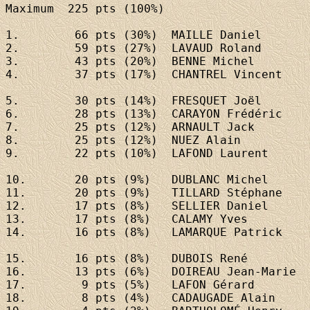
Maximum	 225 pts (100%)

1. 	  66 pts (30%)	
MAILLE Daniel
2. 	  59 pts (27%)	
LAVAUD Roland
3. 	  43 pts (20%)	
BENNE Michel
4. 	  37 pts (17%)	
CHANTREL Vincent
5. 	  30 pts (14%)	
FRESQUET Joël
6. 	  28 pts (13%)	
CARAYON Frédéric
7. 	  25 pts (12%)	
ARNAULT Jack
8. 	  25 pts (12%)	
NUEZ Alain
9. 	  22 pts (10%)	
LAFOND Laurent
10. 	  20 pts (9%)	
DUBLANC Michel
11. 	  20 pts (9%)	
TILLARD Stéphane
12. 	  17 pts (8%)	
SELLIER Daniel
13. 	  17 pts (8%)	
CALAMY Yves
14. 	  16 pts (8%)	
LAMARQUE Patrick
15. 	  16 pts (8%)	
DUBOIS René
16. 	  13 pts (6%)	
DOIREAU Jean-Marie
17. 	   9 pts (5%)	
LAFON Gérard
18. 	   8 pts (4%)	
CADAUGADE Alain