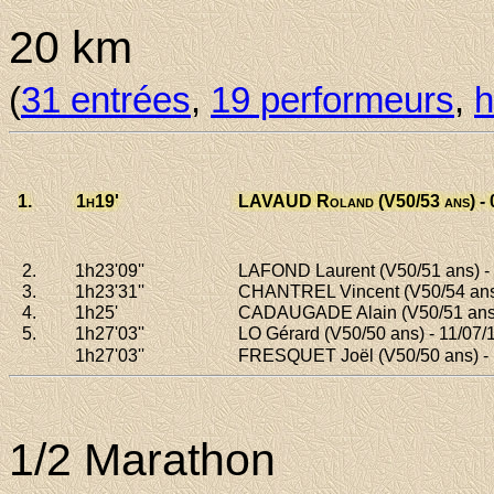
20 km
(
31 entrées
,
19 performeurs
,
h
1.
1h19
'
LAVAUD Roland
(V50/53 ans) -
2.
1h23
'09''
LAFOND Laurent
(V50/51 ans) -
3.
1h23
'31''
CHANTREL Vincent
(V50/54 ans
4.
1h25
'
CADAUGADE Alain
(V50/51 ans
5.
1h27
'03''
LO Gérard
(V50/50 ans) - 11/07/
1h27
'03''
FRESQUET Joël
(V50/50 ans) -
1/2 Marathon