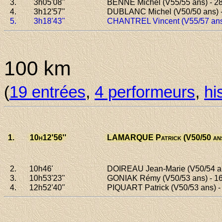
3.
3h05
'08''
BENNE Michel
(V55/55 ans) - 2
4.
3h12
'57''
DUBLANC Michel
(V50/50 ans) 
5.
3h18
'43''
CHANTREL Vincent
(V55/57 ans
100 km
(
19 entrées
,
4 performeurs
,
hi
1.
10h12
'56''
LAMARQUE Patrick
(V50/50 ans
2.
10h46
'
DOIREAU Jean-Marie
(V50/54 an
3.
10h53
'23''
GONIAK Rémy
(V50/53 ans) - 1
4.
12h52
'40''
PIQUART Patrick
(V50/53 ans) -