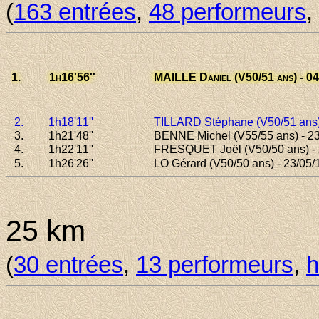
(
163 entrées
,
48 performeurs
,
1.
1h16
'56''
MAILLE Daniel
(V50/51 ans) - 04
2.
1h18
'11''
TILLARD Stéphane
(V50/51 ans) 
3.
1h21
'48''
BENNE Michel
(V55/55 ans) - 2
4.
1h22
'11''
FRESQUET Joël
(V50/50 ans) -
5.
1h26
'26''
LO Gérard
(V50/50 ans) - 23/05/
25 km
(
30 entrées
,
13 performeurs
,
h