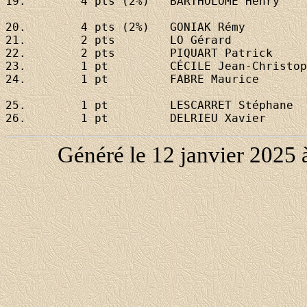
19. 	   4 pts (2%)	
BARTHOLOMÉ Henry
20. 	   4 pts (2%)	
GONIAK Rémy
21. 	   2 pts 	
LO Gérard
22. 	   2 pts 	
PIQUART Patrick
23. 	   1 pt  	
CÉCILE Jean-Christop
24. 	   1 pt  	
FABRE Maurice
25. 	   1 pt  	
LESCARRET Stéphane
26. 	   1 pt  	
DELRIEU Xavier
Généré le 12 janvier 2025