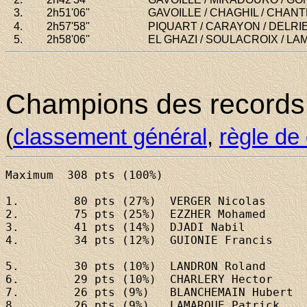
3.
2h51
'06''
GAVOILLE / CHAGHIL / CHANTRE
Villenave-d'Ornon - 4e VEM, 10
4.
2h57
'58''
PIQUART / CARAYON / DELRIEU
3e VE
5.
2h58
'06''
EL GHAZI / SOULACROIX / LAMA
Albi
Teste-de-Buch
Champions des records
(
classement général
,
règle de 
Maximum	 308 pts (100%)

1. 	  80 pts (27%)	
VERGER Nicolas
2. 	  75 pts (25%)	
EZZHER Mohamed
3. 	  41 pts (14%)	
DJADI Nabil
4. 	  34 pts (12%)	
GUIONIE Francis
5. 	  30 pts (10%)	
LANDRON Roland
6. 	  29 pts (10%)	
CHARLERY Hector
7. 	  26 pts (9%)	
BLANCHEMAIN Hubert
8. 	  26 pts (9%)	
LAMARQUE Patrick