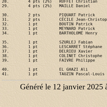
28. 	   4 pts (2%)	
RUFFET Christian
29. 	   4 pts (2%)	
MAILLE Daniel
30. 	   2 pts 	
PIQUART Patrick
31. 	   2 pts 	
CÉCILE Jean-Christop
32. 	   1 pt  	
BOUTIN Patrick
33. 	   1 pt  	
MEYNARD Patrick
34. 	   1 pt  	
BARTHOLOMÉ Henry
35. 	   1 pt  	
SZURLEJ Fabian
36. 	   1 pt  	
LESCARRET Stéphane
37. 	   1 pt  	
DELRIEU Xavier
38. 	   1 pt  	
COLINET Christophe
39. 	   1 pt  	
FAIVRE Philippe
40. 	   1 pt  	
EL GHAZI Ali
41. 	   1 pt  	
TAUZIN Pascal-Louis
Généré le 12 janvier 2025