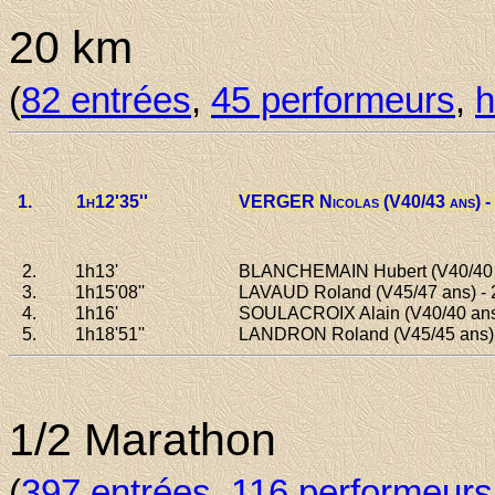
20 km
(
82 entrées
,
45 performeurs
,
h
1.
1h12
'35''
VERGER Nicolas
(V40/43 ans) -
2.
1h13
'
BLANCHEMAIN Hubert
(V40/40 
3.
1h15
'08''
LAVAUD Roland
(V45/47 ans) -
4.
1h16
'
SOULACROIX Alain
(V40/40 ans
5.
1h18
'51''
LANDRON Roland
(V45/45 ans)
1/2 Marathon
(
397 entrées
,
116 performeurs