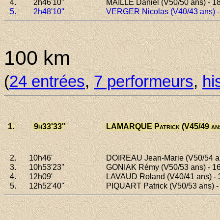
4.
2h46
'10''
MAILLE Daniel
(V50/50 ans) - 1
5.
2h48
'10''
VERGER Nicolas
(V40/43 ans) 
100 km
(
24 entrées
,
7 performeurs
,
hi
1.
9h33
'33''
LAMARQUE Patrick
(V45/49 ans
2.
10h46
'
DOIREAU Jean-Marie
(V50/54 an
3.
10h53
'23''
GONIAK Rémy
(V50/53 ans) - 1
4.
12h09
'
LAVAUD Roland
(V40/41 ans) - 
5.
12h52
'40''
PIQUART Patrick
(V50/53 ans) -