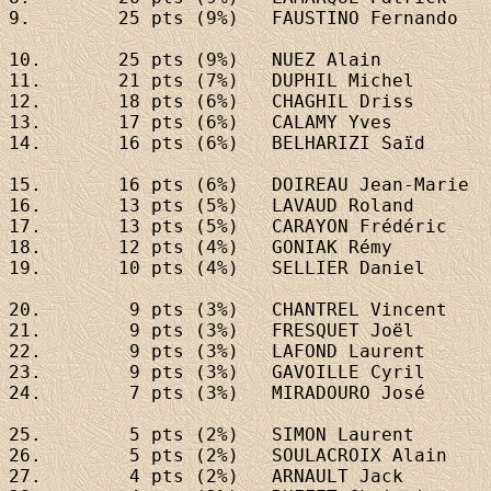
9. 	  25 pts (9%)	
FAUSTINO Fernando
10. 	  25 pts (9%)	
NUEZ Alain
11. 	  21 pts (7%)	
DUPHIL Michel
12. 	  18 pts (6%)	
CHAGHIL Driss
13. 	  17 pts (6%)	
CALAMY Yves
14. 	  16 pts (6%)	
BELHARIZI Saïd
15. 	  16 pts (6%)	
DOIREAU Jean-Marie
16. 	  13 pts (5%)	
LAVAUD Roland
17. 	  13 pts (5%)	
CARAYON Frédéric
18. 	  12 pts (4%)	
GONIAK Rémy
19. 	  10 pts (4%)	
SELLIER Daniel
20. 	   9 pts (3%)	
CHANTREL Vincent
21. 	   9 pts (3%)	
FRESQUET Joël
22. 	   9 pts (3%)	
LAFOND Laurent
23. 	   9 pts (3%)	
GAVOILLE Cyril
24. 	   7 pts (3%)	
MIRADOURO José
25. 	   5 pts (2%)	
SIMON Laurent
26. 	   5 pts (2%)	
SOULACROIX Alain
27. 	   4 pts (2%)	
ARNAULT Jack