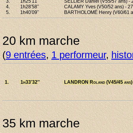
3.
1h25
'11''
SELLIER Daniel
(V55/57 ans) - 
4.
1h28
'58''
CALAMY Yves
(V50/52 ans) - 27
5.
1h40
'09''
BARTHOLOMÉ Henry
(V60/61 an
20 km marche
(
9 entrées
,
1 performeur
,
histo
1.
1h33
'32''
LANDRON Roland
(V45/45 ans) 
01/01/2025
35 km marche