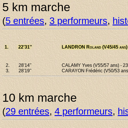
5 km marche
(
5 entrées
,
3 performeurs
,
his
1.
22'31
''
LANDRON Roland
(V45/45 ans) 
2.
28'14
''
CALAMY Yves
(V55/57 ans) - 2
3.
28'19
''
CARAYON Frédéric
(V50/53 ans)
10 km marche
(
29 entrées
,
4 performeurs
,
hi