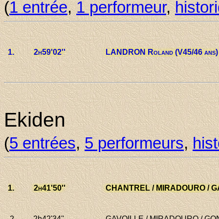
(
1 entrée
,
1 performeur
,
histor
1.
2h59
'02''
LANDRON Roland
(V45/46 ans)
Aquitaine au 01/01/2025
Ekiden
(
5 entrées
,
5 performeurs
,
his
1.
2h41
'50''
CHANTREL / MIRADOURO / GAVO
Villenave-d'Ornon - 2e VEM, 6e
2.
2h42
'34''
GAVOILLE / MIRADOURO / GONI