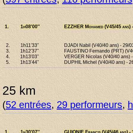
1.
1h08
'00''
EZZHER Mohamed
(V45/45 ans) 
2.
1h11
'33''
DJADI Nabil
(V40/40 ans) - 29/03
3.
1h12
'37''
FAUSTINO Fernando (PRT)
(V40
4.
1h13
'03''
VERGER Nicolas
(V40/40 ans) -
5.
1h13
'44''
DUPHIL Michel
(V40/40 ans) - 2
25 km
(
52 entrées
,
29 performeurs
,
h
1.
1h30
'07''
GUIONIE Francis
(V45/46 ans) -