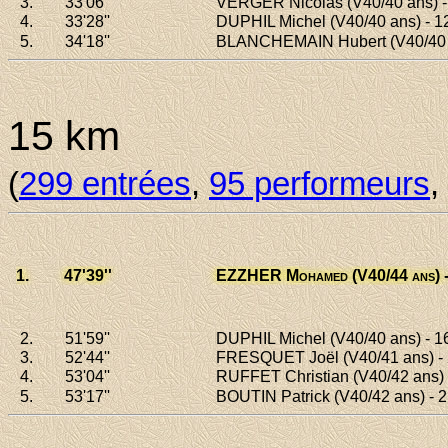
3.
33'06
''
VERGER Nicolas
(V40/40 ans) - 
4.
33'28
''
DUPHIL Michel
(V40/40 ans) - 1
5.
34'18
''
BLANCHEMAIN Hubert
(V40/40 
15 km
(
299 entrées
,
95 performeurs
,
1.
47'39
''
EZZHER Mohamed
(V40/44 ans) 
2.
51'59
''
DUPHIL Michel
(V40/40 ans) - 1
3.
52'44
''
FRESQUET Joël
(V40/41 ans) - 
4.
53'04
''
RUFFET Christian
(V40/42 ans) 
5.
53'17
''
BOUTIN Patrick
(V40/42 ans) - 2