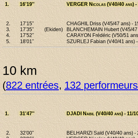
1.
16'19
''
VERGER Nicolas
(V40/40 ans) -
2.
17'15
''
CHAGHIL Driss
(V45/47 ans) - 1
3.
17'35
''
(Ekiden)
BLANCHEMAIN Hubert
(V45/47 
4.
17'52
''
CARAYON Frédéric
(V50/51 ans
5.
18'01
''
SZURLEJ Fabian
(V40/41 ans) -
10 km
(
822 entrées
,
132 performeurs
1.
31'47
''
DJADI Nabil
(V40/40 ans) - 11/10
2.
32'00
''
BELHARIZI Saïd
(V40/40 ans) - 