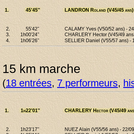
1.
45
'45''
LANDRON Roland
(V45/45 ans) 
2.
55
'42''
CALAMY Yves
(V50/52 ans) - 24
3.
1h00
'24''
CHARLERY Hector
(V45/49 ans)
4.
1h06
'26''
SELLIER Daniel
(V55/57 ans) - 
15 km marche
(
18 entrées
,
7 performeurs
,
hi
1.
1h22
'01''
CHARLERY Hector
(V45/49 ans)
2.
1h23
'17''
NUEZ Alain
(V55/56 ans) - 22/09