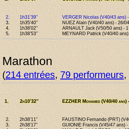
2.
1h31
'39''
VERGER Nicolas
(V40/43 ans) 
3.
1h35
'40''
NUEZ Alain
(V40/40 ans) - 26/0
4.
1h38
'02''
ARNAULT Jack
(V50/50 ans) - 1
5.
1h38
'53''
MEYNARD Patrick
(V40/40 ans) 
Marathon
(
214 entrées
,
79 performeurs
,
1.
2h10
'32''
EZZHER Mohamed
(V40/40 ans) 
d'Europe V40 au 01/10/2015, 1er
2.
2h38
'11''
FAUSTINO Fernando (PRT)
(V40
3.
2h38
'17''
GUIONIE Francis
(V45/47 ans) - 