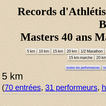
Records d'Athlét
B
Masters 40 ans Ma
5 km
10 km
15 km
20 km
1/2 Marathon
15 km marche
20 k
toutes les performances
t
5 km
(
70 entrées
,
31 performeurs
,
h